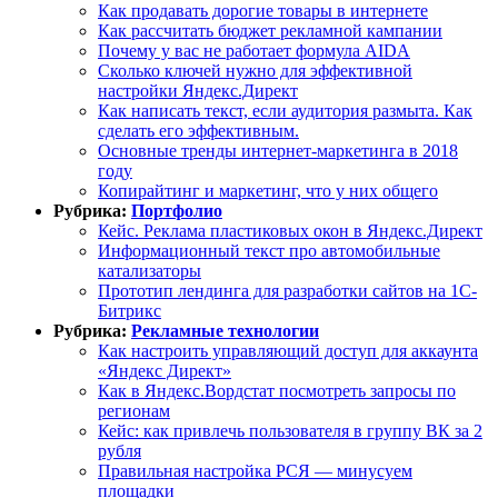
Как продавать дорогие товары в интернете
Как рассчитать бюджет рекламной кампании
Почему у вас не работает формула AIDA
Сколько ключей нужно для эффективной
настройки Яндекс.Директ
Как написать текст, если аудитория размыта. Как
сделать его эффективным.
Основные тренды интернет-маркетинга в 2018
году
Копирайтинг и маркетинг, что у них общего
Рубрика:
Портфолио
Кейс. Реклама пластиковых окон в Яндекс.Директ
Информационный текст про автомобильные
катализаторы
Прототип лендинга для разработки сайтов на 1С-
Битрикс
Рубрика:
Рекламные технологии
Как настроить управляющий доступ для аккаунта
«Яндекс Директ»
Как в Яндекс.Вордстат посмотреть запросы по
регионам
Кейс: как привлечь пользователя в группу ВК за 2
рубля
Правильная настройка РСЯ — минусуем
площадки