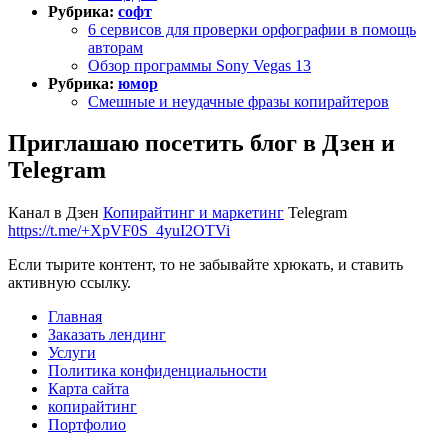
Рубрика:
софт
6 сервисов для проверки орфографии в помощь
авторам
Обзор программы Sony Vegas 13
Рубрика:
юмор
Смешные и неудачные фразы копирайтеров
Приглашаю посетить блог в Дзен и
Telegram
Канал в Дзен
Копирайтинг и маркетинг
Telegram
https://t.me/+XpVF0S_4yuI2OTVi
Если тырите контент, то не забывайте хрюкать, и ставить
активную ссылку.
Главная
Заказать лендинг
Услуги
Политика конфиденциальности
Карта сайта
копирайтинг
Портфолио