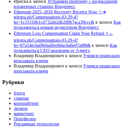
Ириска
к записи
Устраняем проблему с индексацией
вложенных страниц Вордпресс
Ethereum 2025–2026 Recovery Receive Now ✨➜
telegra.ph/Compensations-03-29-4?
hs=1c33316b1cd732ab2db2d9b7aca39ccc&
к записи
Как
пользоваться новым редактором Вордпресс
Ethereum Loss Compensation Claim Your Refund ⭐→
telegra.ph/Compensations-03-29-4?
hs=87a54ecba0b0aaffee8dac6a6e07af88&
к записи
Как
пользоваться СЕО анализом от Адвего
Владимир Владииирович
к записи
Учимся правильно
вписывать ключи
Владимир Владииирович
к записи
Учимся правильно
вписывать ключи
Рубрики
блоги
главная
копирайтинг
личное
маркетинг
Портфолио
Рекламные технологии