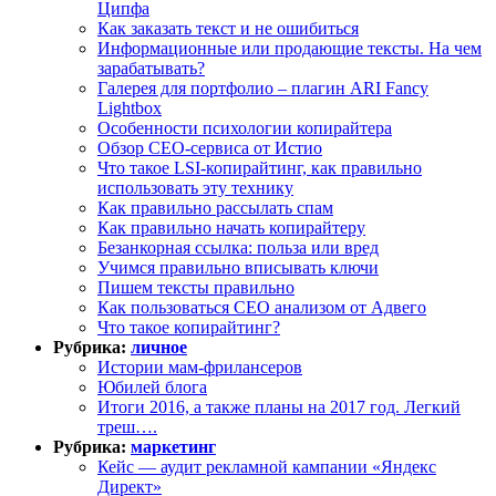
Ципфа
Как заказать текст и не ошибиться
Информационные или продающие тексты. На чем
зарабатывать?
Галерея для портфолио – плагин ARI Fancy
Lightbox
Особенности психологии копирайтера
Обзор СЕО-сервиса от Истио
Что такое LSI-копирайтинг, как правильно
использовать эту технику
Как правильно рассылать спам
Как правильно начать копирайтеру
Безанкорная ссылка: польза или вред
Учимся правильно вписывать ключи
Пишем тексты правильно
Как пользоваться СЕО анализом от Адвего
Что такое копирайтинг?
Рубрика:
личное
Истории мам-фрилансеров
Юбилей блога
Итоги 2016, а также планы на 2017 год. Легкий
треш….
Рубрика:
маркетинг
Кейс — аудит рекламной кампании «Яндекс
Директ»