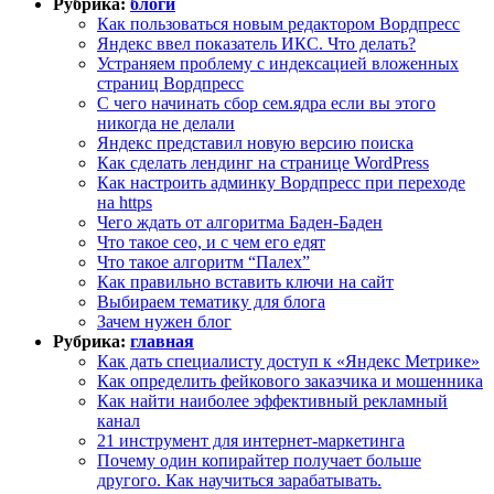
Рубрика:
блоги
Как пользоваться новым редактором Вордпресс
Яндекс ввел показатель ИКС. Что делать?
Устраняем проблему с индексацией вложенных
страниц Вордпресс
С чего начинать сбор сем.ядра если вы этого
никогда не делали
Яндекс представил новую версию поиска
Как сделать лендинг на странице WordPress
Как настроить админку Вордпресс при переходе
на https
Чего ждать от алгоритма Баден-Баден
Что такое сео, и с чем его едят
Что такое алгоритм “Палех”
Как правильно вставить ключи на сайт
Выбираем тематику для блога
Зачем нужен блог
Рубрика:
главная
Как дать специалисту доступ к «Яндекс Метрике»
Как определить фейкового заказчика и мошенника
Как найти наиболее эффективный рекламный
канал
21 инструмент для интернет-маркетинга
Почему один копирайтер получает больше
другого. Как научиться зарабатывать.