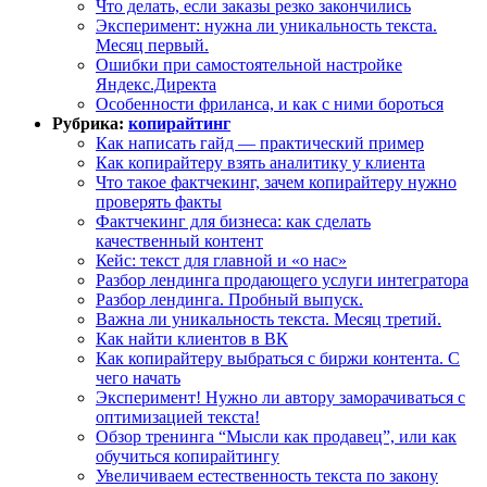
Что делать, если заказы резко закончились
Эксперимент: нужна ли уникальность текста.
Месяц первый.
Ошибки при самостоятельной настройке
Яндекс.Директа
Особенности фриланса, и как с ними бороться
Рубрика:
копирайтинг
Как написать гайд — практический пример
Как копирайтеру взять аналитику у клиента
Что такое фактчекинг, зачем копирайтеру нужно
проверять факты
Фактчекинг для бизнеса: как сделать
качественный контент
Кейс: текст для главной и «о нас»
Разбор лендинга продающего услуги интегратора
Разбор лендинга. Пробный выпуск.
Важна ли уникальность текста. Месяц третий.
Как найти клиентов в ВК
Как копирайтеру выбраться с биржи контента. С
чего начать
Эксперимент! Нужно ли автору заморачиваться с
оптимизацией текста!
Обзор тренинга “Мысли как продавец”, или как
обучиться копирайтингу
Увеличиваем естественность текста по закону