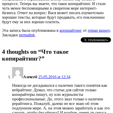
процессе. Теперь вы знаете, что такое копирайтинг. И стали
чуть менее беспомощными в свирепом море интернет-
бизнеса. Ответ на вопрос: Вася может писать изумительно
хорошие тексты, которые будут продавать, его поклонники
будут ему за них хорошо платить.
Эта запись была опубликована в
копирайтинг
от
roman tarasov
.
Закладки
permalink
.
4 thoughts on “
Что такое
копирайтинг?
”
Алексей
25.05.2016 at 12:34
Никогда не догадывался о наличии такого понятия как
вебрайтинг. Думал, что статьи для сайтов только
копирайтеры пишут, ну или журналисты
профессиональные. До, этого знал только о наличии
рерайтинга. Пожалуй, далеко не все знаю об этом
подлунном мире. А, на этом можно заработать и как это
сделать, чтобы без обмана? И вообще, имеет ли смысл