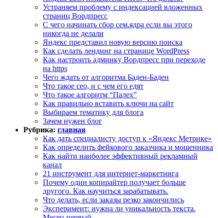
Устраняем проблему с индексацией вложенных
страниц Вордпресс
С чего начинать сбор сем.ядра если вы этого
никогда не делали
Яндекс представил новую версию поиска
Как сделать лендинг на странице WordPress
Как настроить админку Вордпресс при переходе
на https
Чего ждать от алгоритма Баден-Баден
Что такое сео, и с чем его едят
Что такое алгоритм “Палех”
Как правильно вставить ключи на сайт
Выбираем тематику для блога
Зачем нужен блог
Рубрика:
главная
Как дать специалисту доступ к «Яндекс Метрике»
Как определить фейкового заказчика и мошенника
Как найти наиболее эффективный рекламный
канал
21 инструмент для интернет-маркетинга
Почему один копирайтер получает больше
другого. Как научиться зарабатывать.
Что делать, если заказы резко закончились
Эксперимент: нужна ли уникальность текста.
Месяц первый.