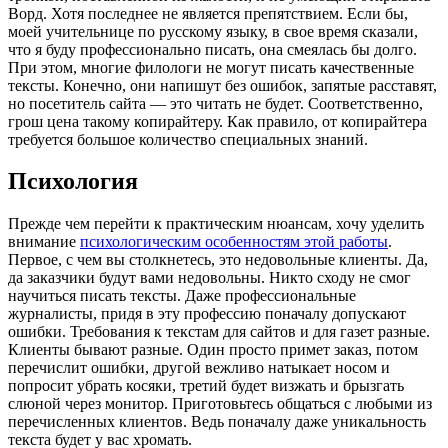
Ворд. Хотя последнее не является препятствием. Если бы,
моей учительнице по русскому языку, в свое время сказали,
что я буду профессионально писать, она смеялась бы долго.
При этом, многие филологи не могут писать качественные
тексты. Конечно, они напишут без ошибок, запятые расставят,
но посетитель сайта — это читать не будет. Соответственно,
грош цена такому копирайтеру. Как правило, от копирайтера
требуется большое количество специальных знаний.
Психология
Прежде чем перейти к практическим нюансам, хочу уделить
внимание
психологическим особенностям этой работы
.
Первое, с чем вы столкнетесь, это недовольные клиенты. Да,
да заказчики будут вами недовольны. Никто сходу не смог
научиться писать тексты. Даже профессиональные
журналисты, придя в эту профессию поначалу допускают
ошибки. Требования к текстам для сайтов и для газет разные.
Клиенты бывают разные. Один просто примет заказ, потом
перечислит ошибки, другой вежливо натыкает носом и
попросит убрать косяки, третий будет визжать и брызгать
слюной через монитор. Приготовьтесь общаться с любыми из
перечисленных клиентов. Ведь поначалу даже уникальность
текста будет у вас хромать.