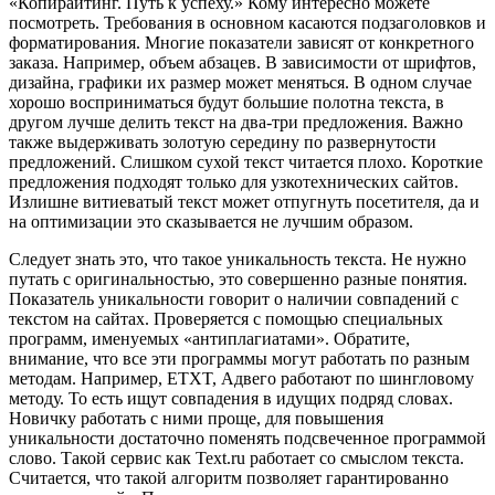
«Копирайтинг. Путь к успеху.» Кому интересно можете
посмотреть. Требования в основном касаются подзаголовков и
форматирования. Многие показатели зависят от конкретного
заказа. Например, объем абзацев. В зависимости от шрифтов,
дизайна, графики их размер может меняться. В одном случае
хорошо восприниматься будут большие полотна текста, в
другом лучше делить текст на два-три предложения. Важно
также выдерживать золотую середину по развернутости
предложений. Слишком сухой текст читается плохо. Короткие
предложения подходят только для узкотехнических сайтов.
Излишне витиеватый текст может отпугнуть посетителя, да и
на оптимизации это сказывается не лучшим образом.
Следует знать это, что такое уникальность текста. Не нужно
путать с оригинальностью, это совершенно разные понятия.
Показатель уникальности говорит о наличии совпадений с
текстом на сайтах. Проверяется с помощью специальных
программ, именуемых «антиплагиатами». Обратите,
внимание, что все эти программы могут работать по разным
методам. Например, ETXT, Адвего работают по шингловому
методу. То есть ищут совпадения в идущих подряд словах.
Новичку работать с ними проще, для повышения
уникальности достаточно поменять подсвеченное программой
слово. Такой сервис как Text.ru работает со смыслом текста.
Считается, что такой алгоритм позволяет гарантированно