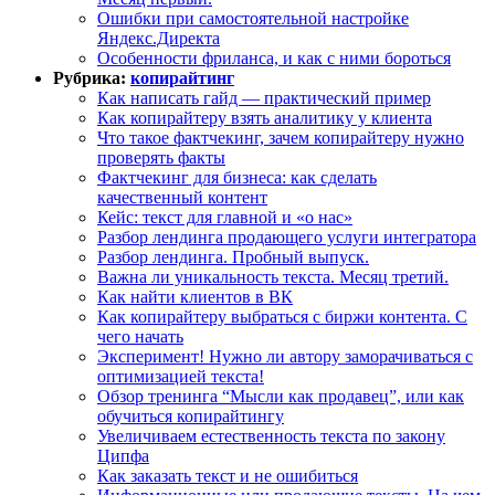
Ошибки при самостоятельной настройке
Яндекс.Директа
Особенности фриланса, и как с ними бороться
Рубрика:
копирайтинг
Как написать гайд — практический пример
Как копирайтеру взять аналитику у клиента
Что такое фактчекинг, зачем копирайтеру нужно
проверять факты
Фактчекинг для бизнеса: как сделать
качественный контент
Кейс: текст для главной и «о нас»
Разбор лендинга продающего услуги интегратора
Разбор лендинга. Пробный выпуск.
Важна ли уникальность текста. Месяц третий.
Как найти клиентов в ВК
Как копирайтеру выбраться с биржи контента. С
чего начать
Эксперимент! Нужно ли автору заморачиваться с
оптимизацией текста!
Обзор тренинга “Мысли как продавец”, или как
обучиться копирайтингу
Увеличиваем естественность текста по закону
Ципфа
Как заказать текст и не ошибиться