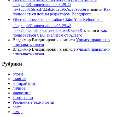
telegra.ph/Compensations-03-29-4?
hs=1c33316b1cd732ab2db2d9b7aca39ccc&
к записи
Как
пользоваться новым редактором Вордпресс
Ethereum Loss Compensation Claim Your Refund ⭐→
telegra.ph/Compensations-03-29-4?
hs=87a54ecba0b0aaffee8dac6a6e07af88&
к записи
Как
пользоваться СЕО анализом от Адвего
Владимир Владииирович
к записи
Учимся правильно
вписывать ключи
Владимир Владииирович
к записи
Учимся правильно
вписывать ключи
Рубрики
блоги
главная
копирайтинг
личное
маркетинг
Портфолио
Рекламные технологии
софт
юмор