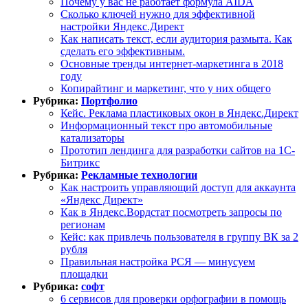
Почему у вас не работает формула AIDA
Сколько ключей нужно для эффективной
настройки Яндекс.Директ
Как написать текст, если аудитория размыта. Как
сделать его эффективным.
Основные тренды интернет-маркетинга в 2018
году
Копирайтинг и маркетинг, что у них общего
Рубрика:
Портфолио
Кейс. Реклама пластиковых окон в Яндекс.Директ
Информационный текст про автомобильные
катализаторы
Прототип лендинга для разработки сайтов на 1С-
Битрикс
Рубрика:
Рекламные технологии
Как настроить управляющий доступ для аккаунта
«Яндекс Директ»
Как в Яндекс.Вордстат посмотреть запросы по
регионам
Кейс: как привлечь пользователя в группу ВК за 2
рубля
Правильная настройка РСЯ — минусуем
площадки
Рубрика:
софт
6 сервисов для проверки орфографии в помощь