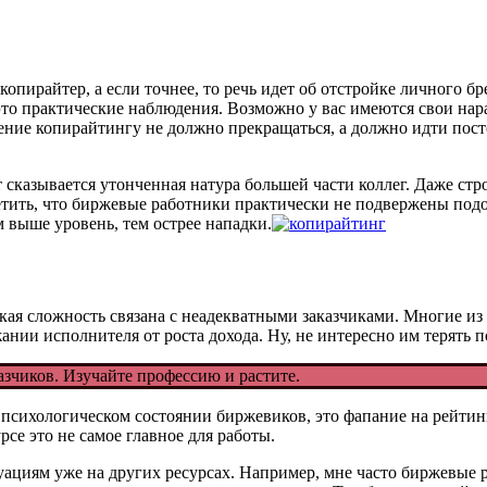
опирайтер, а если точнее, то речь идет об отстройке личного б
 это практические наблюдения. Возможно у вас имеются свои нар
учение копирайтингу не должно прекращаться, а должно идти пос
сказывается утонченная натура большей части коллег. Даже стр
етить, что биржевые работники практически не подвержены под
 выше уровень, тем острее нападки.
кая сложность связана с неадекватными заказчиками. Многие из
ании исполнителя от роста дохода. Ну, не интересно им терять 
азчиков. Изучайте профессию и растите.
 психологическом состоянии биржевиков, это фапание на рейтин
рсе это не самое главное для работы.
циям уже на других ресурсах. Например, мне часто биржевые ра