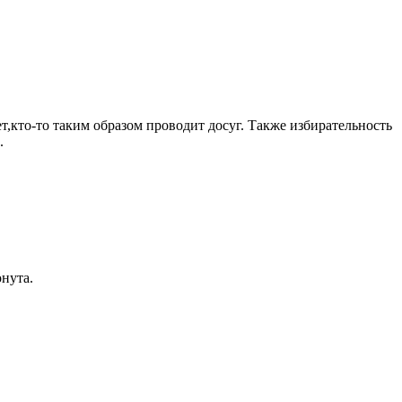
т,кто-то таким образом проводит досуг. Также избирательность
.
онута.