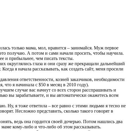
илась только мама, мол, нравится – занимайся. Муж первое
 это получаю. А потом и сами начали просить, чтобы научила.
ее и прибыльнее, чем писать тексты.
у них округлялись глаза и они сразу же прекращали дальнейший
 Когда я начала рассказывать, как создать сайт, меня просили
авления ответственности, козней заказчиков, необходимости
, что я начинала с $50 в месяц в 2010 году).
лучшем случае вас начнут со всех сторон расспрашивать и
олько вы зарабатываете, и вы автоматически окажетесь всем
ю. Ну, я тоже ответила – все равно с этими людьми я тесно не
говорят. Несложно представить, сколько такого говорят в
онять, ведь она гордится своей дочерью. Потом нашлись два
и маме кому-либо и что-либо об этом рассказывать.