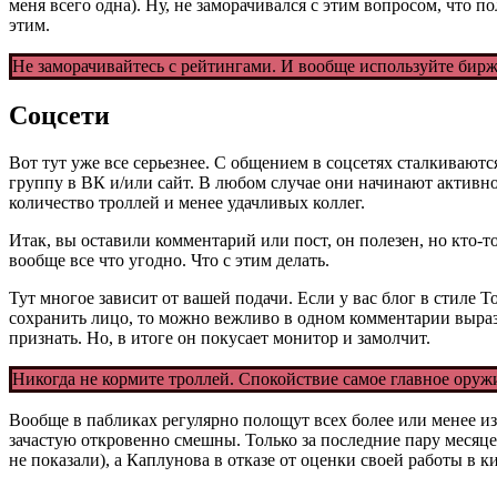
меня всего одна). Ну, не заморачивался с этим вопросом, что п
этим.
Не заморачивайтесь с рейтингами. И вообще используйте биржи
Соцсети
Вот тут уже все серьезнее. С общением в соцсетях сталкивают
группу в ВК и/или сайт. В любом случае они начинают активно
количество троллей и менее удачливых коллег.
Итак, вы оставили комментарий или пост, он полезен, но кто-т
вообще все что угодно. Что с этим делать.
Тут многое зависит от вашей подачи. Если у вас блог в стиле 
сохранить лицо, то можно вежливо в одном комментарии вырази
признать. Но, в итоге он покусает монитор и замолчит.
Никогда не кормите троллей. Спокойствие самое главное оруж
Вообще в пабликах регулярно полощут всех более или менее и
зачастую откровенно смешны. Только за последние пару месяц
не показали), а Каплунова в отказе от оценки своей работы в к