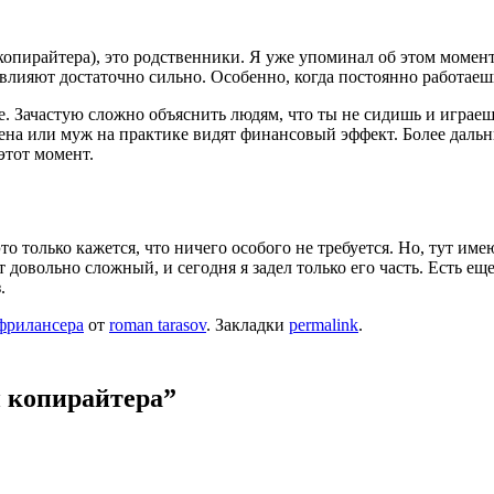
копирайтера), это родственники. Я уже упоминал об этом момен
 влияют достаточно сильно. Особенно, когда постоянно работаеш
. Зачастую сложно объяснить людям, что ты не сидишь и играешь
ена или муж на практике видят финансовый эффект. Более дальни
этот момент.
это только кажется, что ничего особого не требуется. Но, тут и
 довольно сложный, и сегодня я задел только его часть. Есть е
.
фрилансера
от
roman tarasov
. Закладки
permalink
.
 копирайтера
”