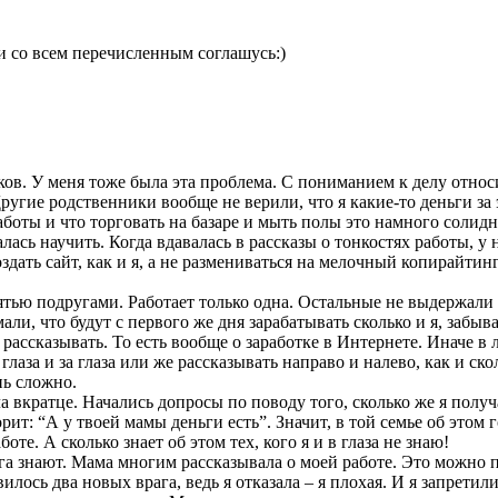
и со всем перечисленным соглашусь:)
ков. У меня тоже была эта проблема. С пониманием к делу относ
ругие родственники вообще не верили, что я какие-то деньги за
аботы и что торговать на базаре и мыть полы это намного солидн
алась научить. Когда вдавалась в рассказы о тонкостях работы, 
дать сайт, как и я, а не размениваться на мелочный копирайтинг.
ью подругами. Работает только одна. Остальные не выдержали д
ли, что будут с первого же дня зарабатывать сколько и я, забывая
рассказывать. То есть вообще о заработке в Интернете. Иначе в 
глаза и за глаза или же рассказывать направо и налево, как и ск
нь сложно.
а вкратце. Начались допросы по поводу того, сколько же я получа
ит: “А у твоей мамы деньги есть”. Значит, в той семье об этом 
оте. А сколько знает об этом тех, кого я и в глаза не знаю!
га знают. Мама многим рассказывала о моей работе. Это можно п
вилось два новых врага, ведь я отказала – я плохая. И я запретил