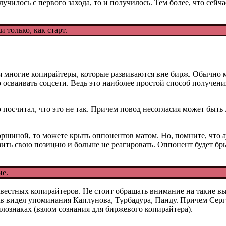
олучилось с первого захода, то и получилось. Тем более, что се
 только, как старт.
ся многие копирайтеры, которые развиваются вне бирж. Обычно 
 осваивать соцсети. Ведь это наиболее простой способ получени
о посчитал, что это не так. Причем повод несогласия может быть
Торшиной, то можете крыть оппонентов матом. Но, помните, что 
ть свою позицию и больше не реагировать. Оппонент будет брызг
ие.
звестных копирайтеров. Не стоит обращать внимание на такие в
ев видел упоминания Каплунова, Турбадура, Панду. Причем Серг
илознаках (взлом сознания для биржевого копирайтера).