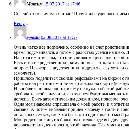
Максим
15.07.2017 at 17:46
Спасибо за отличную статью! Прочитал с удовольствием 
Reply
↓
s-postu
02.08.2017 at 17:57
Очень четко все подмечено, особенно на счет родственни
время подсмеивался, а потом с радостью уселся на шею. Д
На это я им отвечала, что они слишком круты для такой р
Есть и такие родственники, кому не могла отказать и пыт
допрос. Некоторые родственники и друзья сразу хотели соз
замолчать))
Пришлось поделиться своими рефссылками на биржи с пят
работы над рейтингом и низкого дохода на старте (все дума
И вообще я поняла одно: никому не нужно об этой работе 
требовать, чтобы научили, а в худшем будут высмеивать в 
должны. Быть автоматическим должником, поверьте, оче
Одна моя знакомая спрашивала о моей работе, и я ответил
связана. А потом ее малый пришел к моему в гости и говор
остальных семьях, где хотя бы кто-то один знает о моей раб
Мои родители живут в большом поселке, где все друг дру
человека таких, кто просил, чтоб научила. Так у меня поя