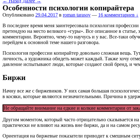
←
Назад
Далее
→
Особенности психологии копирайтера
Опубликовано
29.04.2017
в
roman tarasov
—
16 комментариев ↓
В последнее время меня заинтересовала психология профессии к
претендую на место великого «гуры». Все описанное в статье,
комментарии. Вероятно, чему-то научусь и у вас. Все-таки об
перейдем к основной теме нашего разговора.
Психология профессии копирайтер довольно сложная вещь. Тут 
личность, а художника обидеть может каждый. Также хочу отм
давление испытывают люди, которые создают свой бренд, и чем
Биржи
Начну все же с биржевиков. У них самая большая психологичес
в косяки, которые являются незначительными. Причина в удерж
Не обращайте внимание на едкие и колкие комментарии от зак
Другим моментом, который часто отрицательно сказывается на
практически не влияют на жизнь вне биржи, да и на самом ресу
Ориентация на биржевые показатели приводит к смешным ситуа