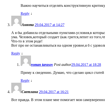
Важно научиться отделять конструктивную критик
Reply
↓
Анюта
29.04.2017 at 14:27
А я бы добавила отдельными пунктами-условия,в которых 
ума. Человек,который создает (как грится,лепит из того
Что-то в этом роде!
Вот про не останавливаться на одном уровне,я б с удово
Reply
↓
roman tarasov
Post author
29.04.2017 at 18:28
Приму к сведению. Думаю, что сделаю цикл статей 
Reply
↓
Светлана
29.04.2017 at 16:21
Все правда. В этом плане мне помогает моя самоуверенно