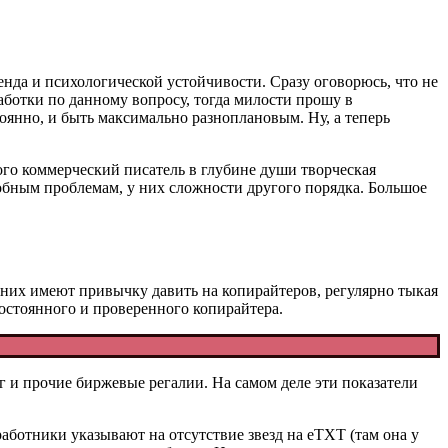
ренда и психологической устойчивости. Сразу оговорюсь, что не
аботки по данному вопросу, тогда милости прошу в
тоянно, и быть максимально разноплановым. Ну, а теперь
ого коммерческий писатель в глубине души творческая
обным проблемам, у них сложности другого порядка. Большое
 них имеют привычку давить на копирайтеров, регулярно тыкая
постоянного и проверенного копирайтера.
г и прочие биржевые регалии. На самом деле эти показатели
ботники указывают на отсутствие звезд на eTXT (там она у