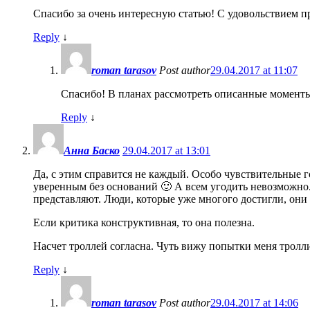
Спасибо за очень интересную статью! С удовольствием п
Reply
↓
roman tarasov
Post author
29.04.2017 at 11:07
Спасибо! В планах рассмотреть описанные моменты
Reply
↓
Анна Баско
29.04.2017 at 13:01
Да, с этим справится не каждый. Особо чувствительные г
уверенным без оснований 🙂 А всем угодить невозможно.
представляют. Люди, которые уже многого достигли, они
Если критика конструктивная, то она полезна.
Насчет троллей согласна. Чуть вижу попытки меня тролли
Reply
↓
roman tarasov
Post author
29.04.2017 at 14:06