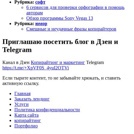
Рубрика:
софт
6 сервисов для проверки орфографии в помощь
авторам
Обзор программы Sony Vegas 13
Рубрика:
юмор
Смешные и неудачные фразы копирайтеров
Приглашаю посетить блог в Дзен и
Telegram
Канал в Дзен
Копирайтинг и маркетинг
Telegram
https://t.me/+XpVF0S_4yuI2OTVi
Если тырите контент, то не забывайте хрюкать, и ставить
активную ссылку.
Главная
Заказать лендинг
Услуги
Политика конфиденциальности
Карта сайта
копирайтинг
Портфолио