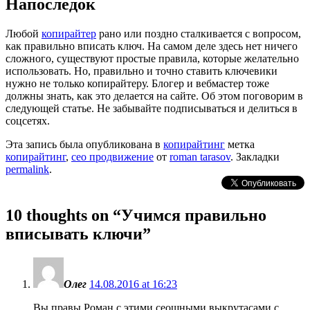
Напоследок
Любой
копирайтер
рано или поздно сталкивается с вопросом,
как правильно вписать ключ. На самом деле здесь нет ничего
сложного, существуют простые правила, которые желательно
использовать. Но, правильно и точно ставить ключевики
нужно не только копирайтеру. Блогер и вебмастер тоже
должны знать, как это делается на сайте. Об этом поговорим в
следующей статье. Не забывайте подписываться и делиться в
соцсетях.
Эта запись была опубликована в
копирайтинг
метка
копирайтинг
,
сео продвижение
от
roman tarasov
. Закладки
permalink
.
10 thoughts on “
Учимся правильно
вписывать ключи
”
Олег
14.08.2016 at 16:23
Вы правы,Роман,с этими сеошными выкрутасами с