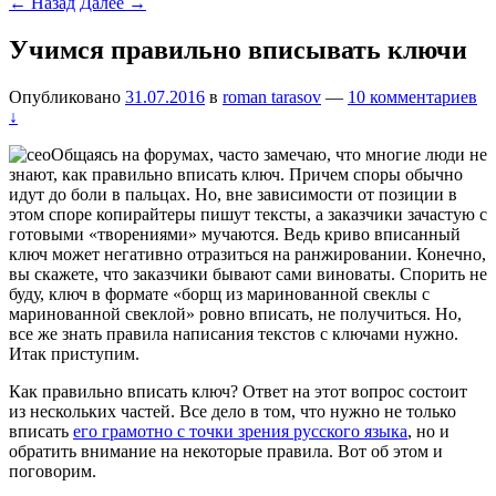
←
Назад
Далее
→
Учимся правильно вписывать ключи
Опубликовано
31.07.2016
в
roman tarasov
—
10 комментариев
↓
Общаясь на форумах, часто замечаю, что многие люди не
знают, как правильно вписать ключ. Причем споры обычно
идут до боли в пальцах. Но, вне зависимости от позиции в
этом споре копирайтеры пишут тексты, а заказчики зачастую с
готовыми «творениями» мучаются. Ведь криво вписанный
ключ может негативно отразиться на ранжировании. Конечно,
вы скажете, что заказчики бывают сами виноваты. Спорить не
буду, ключ в формате «борщ из маринованной свеклы с
маринованной свеклой» ровно вписать, не получиться. Но,
все же знать правила написания текстов с ключами нужно.
Итак приступим.
Как правильно вписать ключ? Ответ на этот вопрос состоит
из нескольких частей. Все дело в том, что нужно не только
вписать
его грамотно с точки зрения русского языка
, но и
обратить внимание на некоторые правила. Вот об этом и
поговорим.