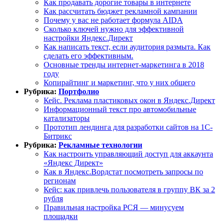
Как продавать дорогие товары в интернете
Как рассчитать бюджет рекламной кампании
Почему у вас не работает формула AIDA
Сколько ключей нужно для эффективной
настройки Яндекс.Директ
Как написать текст, если аудитория размыта. Как
сделать его эффективным.
Основные тренды интернет-маркетинга в 2018
году
Копирайтинг и маркетинг, что у них общего
Рубрика:
Портфолио
Кейс. Реклама пластиковых окон в Яндекс.Директ
Информационный текст про автомобильные
катализаторы
Прототип лендинга для разработки сайтов на 1С-
Битрикс
Рубрика:
Рекламные технологии
Как настроить управляющий доступ для аккаунта
«Яндекс Директ»
Как в Яндекс.Вордстат посмотреть запросы по
регионам
Кейс: как привлечь пользователя в группу ВК за 2
рубля
Правильная настройка РСЯ — минусуем
площадки