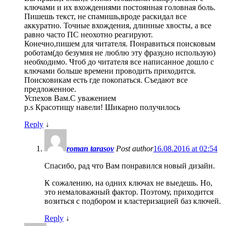
ключами и их вхождениями постоянная головная боль.
Пишешь текст, не спамишь,вроде раскидал все
аккуратно. Точные вхождения, длинные хвосты, а все
равно часто ПС неохотно реагируют.
Конечно,пишем для читателя. Понравиться поисковым
роботам(до безумия не люблю эту фразу,но использую)
необходимо. Чтоб до читателя все написанное дошло с
ключами больше времени проводить приходится.
Поисковикам есть где покопаться. Съедают все
предложенное.
Успехов Вам.С уважением
p.s Красотищу навели! Шикарно получилось
Reply
↓
roman tarasov
Post author
16.08.2016 at 02:54
Спасибо, рад что Вам понравился новый дизайн.
К сожалению, на одних ключах не выедешь. Но,
это немаловажный фактор. Поэтому, приходится
возиться с подбором и кластеризацией баз ключей.
Reply
↓