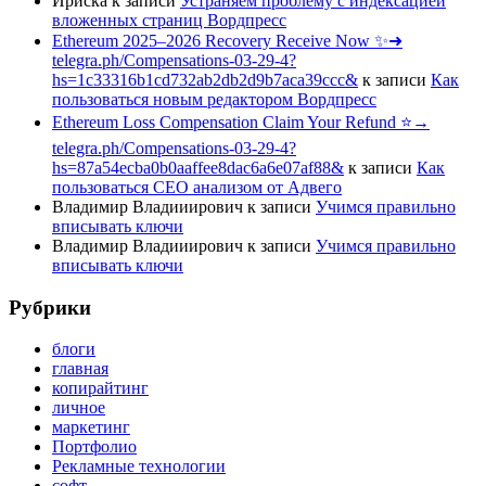
Ириска
к записи
Устраняем проблему с индексацией
вложенных страниц Вордпресс
Ethereum 2025–2026 Recovery Receive Now ✨➜
telegra.ph/Compensations-03-29-4?
hs=1c33316b1cd732ab2db2d9b7aca39ccc&
к записи
Как
пользоваться новым редактором Вордпресс
Ethereum Loss Compensation Claim Your Refund ⭐→
telegra.ph/Compensations-03-29-4?
hs=87a54ecba0b0aaffee8dac6a6e07af88&
к записи
Как
пользоваться СЕО анализом от Адвего
Владимир Владииирович
к записи
Учимся правильно
вписывать ключи
Владимир Владииирович
к записи
Учимся правильно
вписывать ключи
Рубрики
блоги
главная
копирайтинг
личное
маркетинг
Портфолио
Рекламные технологии
софт