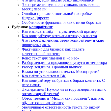
Что делать, если заказы резко закончились
Эксперимент: нужна ли уникальность текста.
Месяц первый.
Ошибки при самостоятельной настройке
Яндекс.Директа
Особенности фриланса, и как с ними бороться
Рубрика:
копирайтинг
Как написать гайд — практический пример
Как копирайтеру взять аналитику у клиента
Что такое фактчекинг, зачем копирайтеру нужно
проверять факты
Фактчекинг для бизнеса: как сделать
качественный контент
Кейс: текст для главной и «о нас»
Разбор лендинга продающего услуги интегратора
Разбор лендинга. Пробный выпуск.
Важна ли уникальность текста. Месяц третий.
Как найти клиентов в ВК
Как копирайтеру выбраться с биржи контента. С
чего начать
Эксперимент! Нужно ли автору заморачиваться с
оптимизацией текста!
Обзор тренинга “Мысли как продавец”, или как
обучиться копирайтингу
Увеличиваем естественность текста по закону