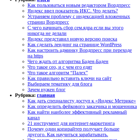
Как пользоваться новым редактором Вордпресс
Яндекс ввел показатель ИКС. Что делать?
Устраняем проблему с индексацией вложенных
страниц Вордпресс
С чего начинать сбор сем.ядра если вы этого
никогда не делали
Яндекс представил новую версию поиска
Как сделать лендинг на странице WordPress
Как настроить админку Вордпресс при переходе
на https
Чего ждать от алгоритма Баден-Баден
Что такое сео, и с чем его едят
Что такое алгоритм “Палех”
Как правильно вставить ключи на сайт
Выбираем тематику для блога
Зачем нужен блог
Рубрика:
главная
Как дать специалисту доступ к «Яндекс Метрике»
Как определить фейкового заказчика и мошенника
Как найти наиболее эффективный рекламный
канал
21 инструмент для интернет-маркетинга
Почему один копирайтер получает больше
другого. Как научиться зарабатывать.