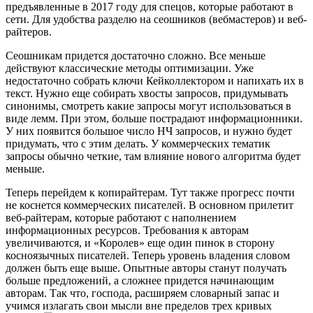
предъявленные в 2017 году для спецов, которые работают в
сети. Для удобства разделю на сеошников (вебмастеров) и веб-
райтеров.
Сеошникам придется достаточно сложно. Все меньше
действуют классические методы оптимизации. Уже
недостаточно собрать ключи Кейколлектором и напихать их в
текст. Нужно еще собирать хвосты запросов, придумывать
синонимы, смотреть какие запросы могут использоваться в
виде лемм. При этом, больше пострадают информационники.
У них появится большое число НЧ запросов, и нужно будет
придумать, что с этим делать. У коммерческих тематик
запросы обычно четкие, там влияние нового алгоритма будет
меньше.
Теперь перейдем к копирайтерам. Тут также прогресс почти
не коснется коммерческих писателей. В основном прилетит
веб-райтерам, которые работают с наполнением
информационных ресурсов. Требования к авторам
увеличиваются, и «Королев» еще один пинок в сторону
косноязычных писателей. Теперь уровень владения словом
должен быть еще выше. Опытные авторы станут получать
больше предложений, а сложнее придется начинающим
авторам. Так что, господа, расширяем словарный запас и
учимся излагать свои мысли вне пределов трех кривых