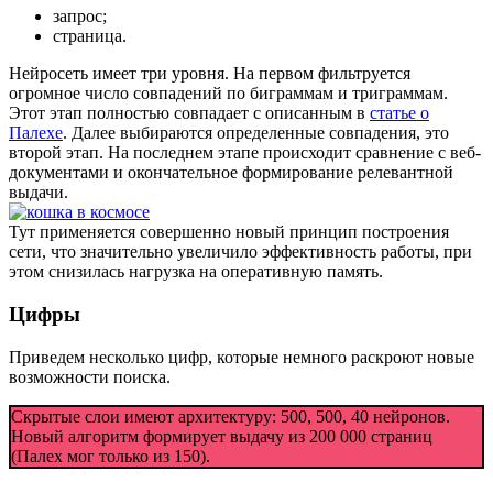
запрос;
страница.
Нейросеть имеет три уровня. На первом фильтруется
огромное число совпадений по биграммам и триграммам.
Этот этап полностью совпадает с описанным в
статье о
Палехе
. Далее выбираются определенные совпадения, это
второй этап. На последнем этапе происходит сравнение с веб-
документами и окончательное формирование релевантной
выдачи.
Тут применяется совершенно новый принцип построения
сети, что значительно увеличило эффективность работы, при
этом снизилась нагрузка на оперативную память.
Цифры
Приведем несколько цифр, которые немного раскроют новые
возможности поиска.
Скрытые слои имеют архитектуру: 500, 500, 40 нейронов.
Новый алгоритм формирует выдачу из 200 000 страниц
(Палех мог только из 150).