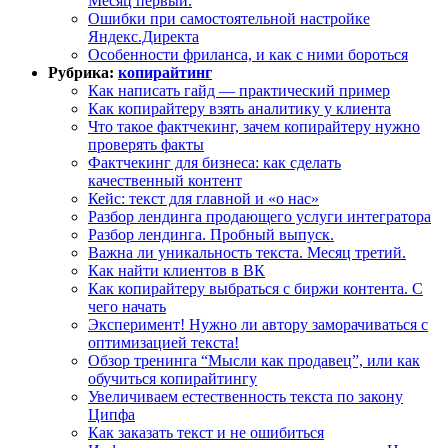
Месяц первый.
Ошибки при самостоятельной настройке
Яндекс.Директа
Особенности фриланса, и как с ними бороться
Рубрика:
копирайтинг
Как написать гайд — практический пример
Как копирайтеру взять аналитику у клиента
Что такое фактчекинг, зачем копирайтеру нужно
проверять факты
Фактчекинг для бизнеса: как сделать
качественный контент
Кейс: текст для главной и «о нас»
Разбор лендинга продающего услуги интегратора
Разбор лендинга. Пробный выпуск.
Важна ли уникальность текста. Месяц третий.
Как найти клиентов в ВК
Как копирайтеру выбраться с биржи контента. С
чего начать
Эксперимент! Нужно ли автору заморачиваться с
оптимизацией текста!
Обзор тренинга “Мысли как продавец”, или как
обучиться копирайтингу
Увеличиваем естественность текста по закону
Ципфа
Как заказать текст и не ошибиться