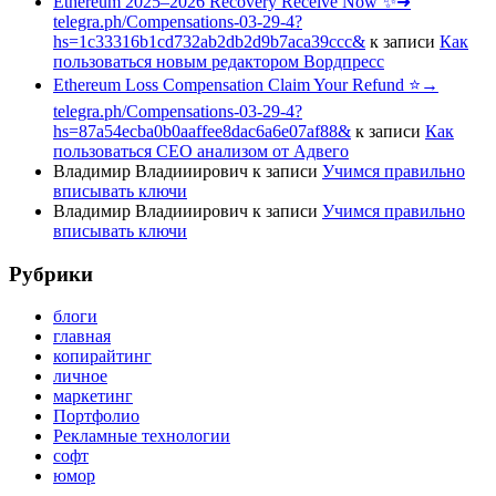
Ethereum 2025–2026 Recovery Receive Now ✨➜
telegra.ph/Compensations-03-29-4?
hs=1c33316b1cd732ab2db2d9b7aca39ccc&
к записи
Как
пользоваться новым редактором Вордпресс
Ethereum Loss Compensation Claim Your Refund ⭐→
telegra.ph/Compensations-03-29-4?
hs=87a54ecba0b0aaffee8dac6a6e07af88&
к записи
Как
пользоваться СЕО анализом от Адвего
Владимир Владииирович
к записи
Учимся правильно
вписывать ключи
Владимир Владииирович
к записи
Учимся правильно
вписывать ключи
Рубрики
блоги
главная
копирайтинг
личное
маркетинг
Портфолио
Рекламные технологии
софт
юмор