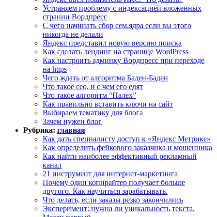
Устраняем проблему с индексацией вложенных
страниц Вордпресс
С чего начинать сбор сем.ядра если вы этого
никогда не делали
Яндекс представил новую версию поиска
Как сделать лендинг на странице WordPress
Как настроить админку Вордпресс при переходе
на https
Чего ждать от алгоритма Баден-Баден
Что такое сео, и с чем его едят
Что такое алгоритм “Палех”
Как правильно вставить ключи на сайт
Выбираем тематику для блога
Зачем нужен блог
Рубрика:
главная
Как дать специалисту доступ к «Яндекс Метрике»
Как определить фейкового заказчика и мошенника
Как найти наиболее эффективный рекламный
канал
21 инструмент для интернет-маркетинга
Почему один копирайтер получает больше
другого. Как научиться зарабатывать.
Что делать, если заказы резко закончились
Эксперимент: нужна ли уникальность текста.