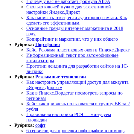
Почему у вас не работает формула AIDA
Сколько ключей нужно для эффективной
настройки Яндекс.Директ
Как написать текст, если аудитория размыта. Как
сделать его эффективным.
Основные тренды интернет-маркетинга в 2018
году
Копирайтинг и маркетинг, что у них общего
Рубрика:
Портфолио
Кейс. Реклама пластиковых окон в Яндекс.Директ
Информационный текст про автомобильные
катализаторы
Прототип лендинга для разработки сайтов на 1С-
Битрикс
Рубрика:
Рекламные технологии
Как настроить управляющий доступ для аккаунта
«Яндекс Директ»
Как в Яндекс.Вордстат посмотреть запросы по
регионам
Кейс: как привлечь пользователя в группу ВК за 2
рубля
Правильная настройка РСЯ — минусуем
площадки
Рубрика:
софт
6 сервисов для проверки орфографии в помощь