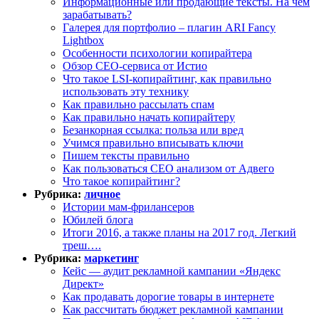
Информационные или продающие тексты. На чем
зарабатывать?
Галерея для портфолио – плагин ARI Fancy
Lightbox
Особенности психологии копирайтера
Обзор СЕО-сервиса от Истио
Что такое LSI-копирайтинг, как правильно
использовать эту технику
Как правильно рассылать спам
Как правильно начать копирайтеру
Безанкорная ссылка: польза или вред
Учимся правильно вписывать ключи
Пишем тексты правильно
Как пользоваться СЕО анализом от Адвего
Что такое копирайтинг?
Рубрика:
личное
Истории мам-фрилансеров
Юбилей блога
Итоги 2016, а также планы на 2017 год. Легкий
треш….
Рубрика:
маркетинг
Кейс — аудит рекламной кампании «Яндекс
Директ»
Как продавать дорогие товары в интернете
Как рассчитать бюджет рекламной кампании