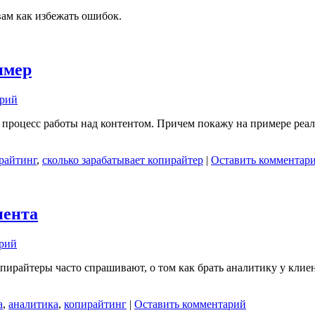
вам как избежать ошибок.
имер
арий
 процесс работы над контентом. Причем покажу на примере реаль
райтинг
,
сколько зарабатывает копирайтер
|
Оставить комментар
иента
арий
ирайтеры часто спрашивают, о том как брать аналитику у клиент
а
,
аналитика
,
копирайтинг
|
Оставить комментарий