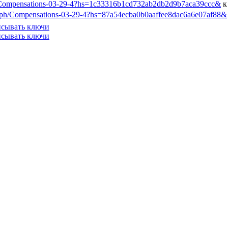
/Compensations-03-29-4?hs=1c33316b1cd732ab2db2d9b7aca39ccc&
к
.ph/Compensations-03-29-4?hs=87a54ecba0b0aaffee8dac6a6e07af88&
исывать ключи
исывать ключи