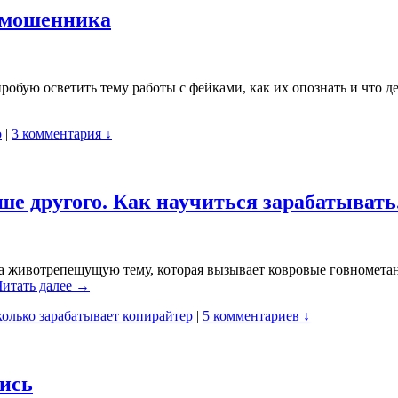
и мошенника
пробую осветить тему работы с фейками, как их опознать и что 
о
|
3 комментария ↓
ше другого. Как научиться зарабатывать
 животрепещущую тему, которая вызывает ковровые говнометани
Читать далее →
колько зарабатывает копирайтер
|
5 комментариев ↓
лись